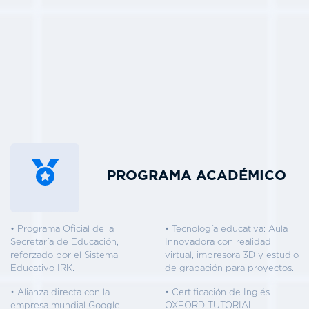
PROGRAMA ACADÉMICO
• Programa Oficial de la
• Tecnología educativa: Aula
Secretaría de Educación,
Innovadora con realidad
reforzado por el Sistema
virtual, impresora 3D y estudio
Educativo IRK.
de grabación para proyectos.
• Alianza directa con la
• Certificación de Inglés
empresa mundial Google.
OXFORD TUTORIAL