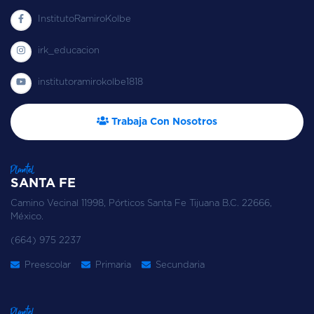
InstitutoRamiroKolbe
irk_educacion
institutoramirokolbe1818
Trabaja Con Nosotros
Plantel
SANTA FE
Camino Vecinal 11998, Pórticos Santa Fe Tijuana B.C. 22666,
México.
(664) 975 2237
Preescolar
Primaria
Secundaria
Plantel