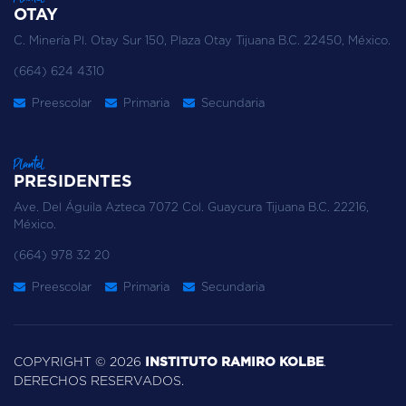
OTAY
C. Minería Pl. Otay Sur 150, Plaza Otay Tijuana B.C. 22450, México.
(664) 624 4310
Preescolar
Primaria
Secundaria
Plantel
PRESIDENTES
Ave. Del Águila Azteca 7072 Col. Guaycura Tijuana B.C. 22216,
México.
(664) 978 32 20
Preescolar
Primaria
Secundaria
COPYRIGHT © 2026
INSTITUTO RAMIRO KOLBE
.
DERECHOS RESERVADOS.